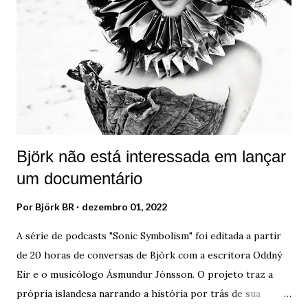
apresentação, em Reykjavík. Os integrantes já tinham
formado projetos de música punk ao lado de Björk.
Inicialmente, eles desenvolveram o selo Smekkleysa (Bad
Taste), com o lançamento de uma série de projetos
musicais e literários. Na intenção de conseguir dinheiro
para a criação dessas obras, os membros perceberam que
precisavam de uma ferramenta...
Björk não está interessada em lançar
um documentário
Por
Björk BR
dezembro 01, 2022
A série de podcasts "Sonic Symbolism" foi editada a partir
de 20 horas de conversas de Björk com a escritora Oddný
Eir e o musicólogo Ásmundur Jónsson. O projeto traz a
própria islandesa narrando a história por trás de sua