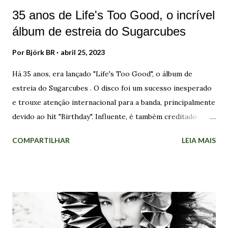
35 anos de Life's Too Good, o incrível
álbum de estreia do Sugarcubes
Por
Björk BR
abril 25, 2023
Há 35 anos, era lançado "Life's Too Good", o álbum de
estreia do Sugarcubes . O disco foi um sucesso inesperado
e trouxe atenção internacional para a banda, principalmente
devido ao hit "Birthday". Influente, é também creditado
como o primeiro trabalho musical islandês a ter impacto
COMPARTILHAR
LEIA MAIS
mundial, e gerou grande interesse para a cena alternativa
do país. Em 8 de junho de 1986, o Sugarcubes surgia na
Islândia, bem no dia do nascimento do 1º filho de Björk . O
grupo musical deu projeção internacional para a artista.
Eles lançaram três discos e estiveram em atividade até 1992.
Em 2006, a banda se reuniu pela última vez para uma