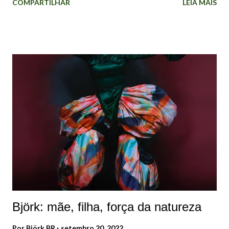
COMPARTILHAR
LEIA MAIS
Islândia, que queria lançar sua própria música para o resto
do mundo. Comecei a escrever como uma estrutura livre na
natureza, por conta própria, na introversão". Foi assim que
a islandesa refletiu sobre "Debut" em 2022, durante
entrevista ao podcast Sonic Symbolism: "Eu só poderia
fazer isso com algum tipo de senso de humor,
transformando-o em algo como uma história de mitologia.
O álbum tem melodias e coisas que eu escrevi durante anos,
então trouxe muitas memórias desse período. Eu
funcionava muito pelo impulso e instinto". Foto: Jean-
Baptiste Mondino. Para Björk, as palavras que descrevem
"Debut" são: Tímido, iniciante, o mensageiro, humildade,
prata, mohair (ou ango...
Björk: mãe, filha, força da natureza
Por
Björk BR
setembro 20, 2022