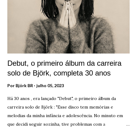
Björk começou a cantar com um outro grupo de jovens. O
coral Hamrahlíð foi fundado em 1982 por Þorgerður
Ingólfsdóttir , que continua sendo sua maestrina até hoje.
Com muita dedicação, ela formou milhares de musicistas na
região, conquistando o respeito e a admiração de seus
conterrâneos, bem como de outras pessoas em várias
partes d...
Debut, o primeiro álbum da carreira
solo de Björk, completa 30 anos
Por
Björk BR
julho 05, 2023
Há 30 anos , era lançado "Debut", o primeiro álbum da
carreira solo de Björk : "Esse disco tem memórias e
melodias da minha infância e adolescência. No minuto em
que decidi seguir sozinha, tive problemas com a
autoindulgência disso. Era a história da garota que deixou a