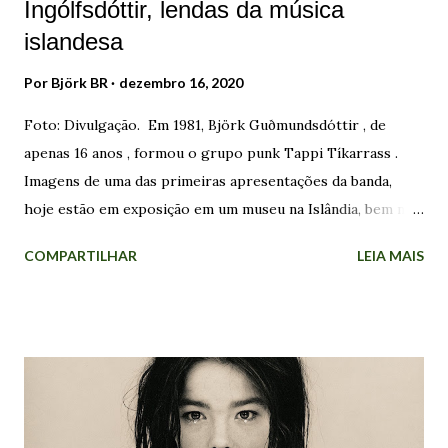
Ingólfsdóttir, lendas da música
islandesa
Por
Björk BR
dezembro 16, 2020
Foto: Divulgação. Em 1981, Björk Guðmundsdóttir , de
apenas 16 anos , formou o grupo punk Tappi Tíkarrass .
Imagens de uma das primeiras apresentações da banda,
hoje estão em exposição em um museu na Islândia, bem no
centro de Reykjavík. Nas fotos, Björk aparece em frente ao
COMPARTILHAR
LEIA MAIS
microfone vestida como uma boneca de porcelana. As
sementes do punk foram plantadas no país alguns anos
antes, quando The Stranglers atraiu 4.000 pessoas - cerca
de 2% da população na época - a casa de shows
Laugardalshöll, abrindo espaço para uma subcultura com a
qual dezenas de jovens encontraram sua identidade.
Enquanto o Tappi Tíkarrass atuava na cena underground ,