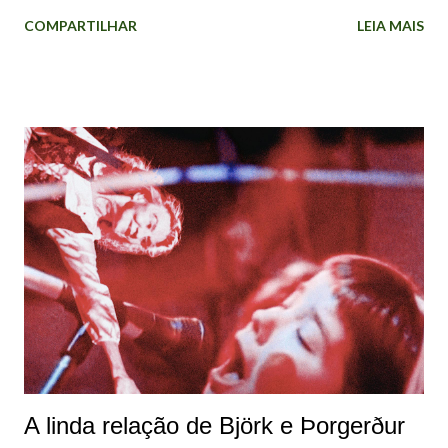
música. "Não fiz isso para obter algum encerramento
COMPARTILHAR
LEIA MAIS
terapêutico. A razão pela qual decidi fazer foi que eu estava
recebendo muitos pedidos para autobiografias e
documentários. Recusei todos! Não quero me gabar, mas
estou em uma posição em que, se eu não fizer isso, outra
pessoa fará!". A cantora explicou que os documentários
feitos sobre artistas mulheres são "realmente injustos, às
vezes", que muitas vezes são "apenas uma lista de seus
namorados e ficam dizendo: "Ah, eles tiveram uma vida feliz"
se tiverem tido um casamento. Mas se não tiver sido o caso,
então a vida delas foi um fracasso. Com os homens, eles não
fazem nada disso". A intenção de Björk com os episódios é
"dar importância ao meu trabalho" e ...
A linda relação de Björk e Þorgerður