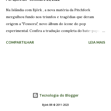
Na Islândia com Björk , a nova matéria da Pitchfork
mergulhou fundo nos triunfos e tragédias que deram
origem a "Fossora", novo álbum do ícone do pop
experimental. Confira a tradução completa do bate-papo:
Descendo por uma estrada de duas pistas em seu robusto
COMPARTILHAR
LEIA MAIS
Land Rover branco, Björk conversa em um tributo sinuoso
à paisagem vulcânica da Islândia quando um caminhão
escavadeira aparece. O obstáculo inesperado apresenta
uma chance para um ponto de travessura. Enrugando o
nariz, Björk olha para uma abertura apertada no caminho à
frente e pisa no acelerador para realizar uma perigosa
manobra de ultrapassagem. “Atrevida, atrevida!”, ela vibra,
quase demolindo um poste na estrada. De volta à pista, ela
Tecnologia do Blogger
tira o casaco e casualmente retoma a ode à ilha da sua
Björk BR © 2011-2023
nação. "Aquele vulcão ali", diz ela, apontando para uma