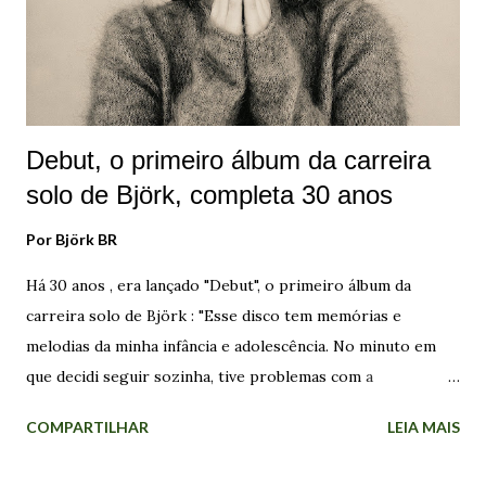
Ingólfsdóttir , que continua sendo sua maestrina até hoje.
Com muita dedicação, ela formou milhares de musicistas na
região, conquistando o respeito e a admiração de seus
conterrâneos, bem como de outras pessoas em várias
partes d...
Debut, o primeiro álbum da carreira
solo de Björk, completa 30 anos
Por
Björk BR
Há 30 anos , era lançado "Debut", o primeiro álbum da
carreira solo de Björk : "Esse disco tem memórias e
melodias da minha infância e adolescência. No minuto em
que decidi seguir sozinha, tive problemas com a
autoindulgência disso. Era a história da garota que deixou a
COMPARTILHAR
LEIA MAIS
Islândia, que queria lançar sua própria música para o resto
do mundo. Comecei a escrever como uma estrutura livre na