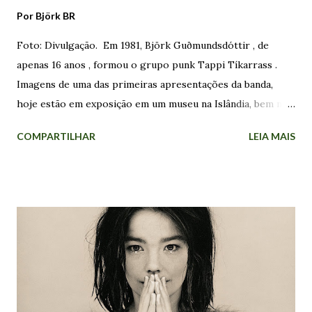
Por
Björk BR
Foto: Divulgação. Em 1981, Björk Guðmundsdóttir , de
apenas 16 anos , formou o grupo punk Tappi Tíkarrass .
Imagens de uma das primeiras apresentações da banda,
hoje estão em exposição em um museu na Islândia, bem no
centro de Reykjavík. Nas fotos, Björk aparece em frente ao
COMPARTILHAR
LEIA MAIS
microfone vestida como uma boneca de porcelana. As
sementes do punk foram plantadas no país alguns anos
antes, quando The Stranglers atraiu 4.000 pessoas - cerca
de 2% da população na época - a casa de shows
Laugardalshöll, abrindo espaço para uma subcultura com a
qual dezenas de jovens encontraram sua identidade.
Enquanto o Tappi Tíkarrass atuava na cena underground ,
Björk começou a cantar com um outro grupo de jovens. O
coral Hamrahlíð foi fundado em 1982 por Þorgerður