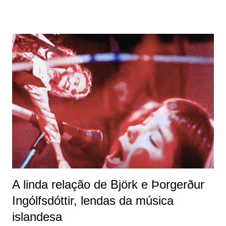
aqui, começou antes mesmo do grande sucesso e
reconhecimento em carreira solo, ainda com o Sugarcubes
. 1996 - Post Tour: Arquivo: João Paulo Corrêa SETLIST:
Army of Me One Day The Modern Things Venus as a Boy
You've Been Flirting Again Isobel Possibly Maybe I Go
Humble Big Time Sensuality Hyperballad Human Behaviour
The Anchor Song I Miss You Crying Violently Happy It's Oh
So Quiet. Em outubro de 1996, Björk finalmente
desembarcou no Brasil , com shows marcados em São Paulo
(12/10/96) e no Rio de Janeiro (13/10/96) , como parte do
Free Jazz Festival . Fotos: ...
A linda relação de Björk e Þorgerður
Ingólfsdóttir, lendas da música
islandesa