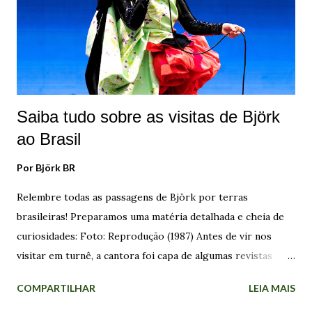
se tiverem tido um casamento. Mas se não tiver sido o caso,
então a vida delas foi um fracasso. Com os homens, eles não
fazem nada disso". A intenção de Björk com os episódios é
"dar importância ao meu trabalho" e ...
Saiba tudo sobre as visitas de Björk
ao Brasil
Por
Björk BR
Relembre todas as passagens de Björk por terras
brasileiras! Preparamos uma matéria detalhada e cheia de
curiosidades: Foto: Reprodução (1987) Antes de vir nos
visitar em turnê, a cantora foi capa de algumas revistas
brasileiras sobre música, incluindo a extinta Bizz, edição
COMPARTILHAR
LEIA MAIS
de Dezembro de 1989 . A divulgação do trabalho dela por