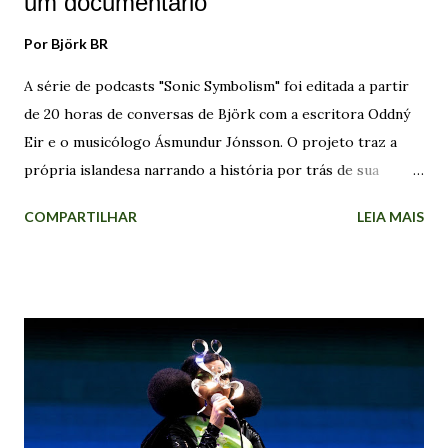
um documentário
Por
Björk BR
A série de podcasts "Sonic Symbolism" foi editada a partir
de 20 horas de conversas de Björk com a escritora Oddný
Eir e o musicólogo Ásmundur Jónsson. O projeto traz a
própria islandesa narrando a história por trás de sua
música. "Não fiz isso para obter algum encerramento
COMPARTILHAR
LEIA MAIS
terapêutico. A razão pela qual decidi fazer foi que eu estava
recebendo muitos pedidos para autobiografias e
documentários. Recusei todos! Não quero me gabar, mas
estou em uma posição em que, se eu não fizer isso, outra
pessoa fará!". A cantora explicou que os documentários
feitos sobre artistas mulheres são "realmente injustos, às
vezes", que muitas vezes são "apenas uma lista de seus
namorados e ficam dizendo: "Ah, eles tiveram uma vida feliz"