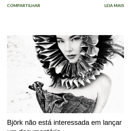
COMPARTILHAR
LEIA MAIS
mundial, e gerou grande interesse para a cena alternativa
do país. Em 8 de junho de 1986, o Sugarcubes surgia na
Islândia, bem no dia do nascimento do 1º filho de Björk . O
grupo musical deu projeção internacional para a artista.
Eles lançaram três discos e estiveram em atividade até 1992.
Em 2006, a banda se reuniu pela última vez para uma
apresentação, em Reykjavík. Os integrantes já tinham
formado projetos de música punk ao lado de Björk.
Inicialmente, eles desenvolveram o selo Smekkleysa (Bad
Taste), com o lançamento de uma série de projetos
musicais e literários. Na intenção de conseguir dinheiro
para a criação dessas obras, os membros perceberam que
precisavam de uma ferramenta...
Björk não está interessada em lançar