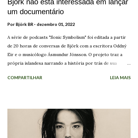
Björk não está interessada em lançar
um documentário
Por
Björk BR
dezembro 01, 2022
A série de podcasts "Sonic Symbolism" foi editada a partir
de 20 horas de conversas de Björk com a escritora Oddný
Eir e o musicólogo Ásmundur Jónsson. O projeto traz a
própria islandesa narrando a história por trás de sua
música. "Não fiz isso para obter algum encerramento
COMPARTILHAR
LEIA MAIS
terapêutico. A razão pela qual decidi fazer foi que eu estava
recebendo muitos pedidos para autobiografias e
documentários. Recusei todos! Não quero me gabar, mas
estou em uma posição em que, se eu não fizer isso, outra
pessoa fará!". A cantora explicou que os documentários
feitos sobre artistas mulheres são "realmente injustos, às
vezes", que muitas vezes são "apenas uma lista de seus