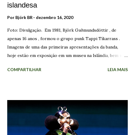
islandesa
Por
Björk BR
dezembro 16, 2020
Foto: Divulgação. Em 1981, Björk Guðmundsdóttir , de
apenas 16 anos , formou o grupo punk Tappi Tíkarrass .
Imagens de uma das primeiras apresentações da banda,
hoje estão em exposição em um museu na Islândia, bem no
centro de Reykjavík. Nas fotos, Björk aparece em frente ao
COMPARTILHAR
LEIA MAIS
microfone vestida como uma boneca de porcelana. As
sementes do punk foram plantadas no país alguns anos
antes, quando The Stranglers atraiu 4.000 pessoas - cerca
de 2% da população na época - a casa de shows
Laugardalshöll, abrindo espaço para uma subcultura com a
qual dezenas de jovens encontraram sua identidade.
Enquanto o Tappi Tíkarrass atuava na cena underground ,
Björk começou a cantar com um outro grupo de jovens. O