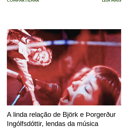
COMPARTILHAR
LEIA MAIS
Islândia, que queria lançar sua própria música para o resto
do mundo. Comecei a escrever como uma estrutura livre na
natureza, por conta própria, na introversão". Foi assim que
a islandesa refletiu sobre "Debut" em 2022, durante
entrevista ao podcast Sonic Symbolism: "Eu só poderia
fazer isso com algum tipo de senso de humor,
transformando-o em algo como uma história de mitologia.
O álbum tem melodias e coisas que eu escrevi durante anos,
então trouxe muitas memórias desse período. Eu
funcionava muito pelo impulso e instinto". Foto: Jean-
Baptiste Mondino. Para Björk, as palavras que descrevem
"Debut" são: Tímido, iniciante, o mensageiro, humildade,
prata, mohair (ou ango...
A linda relação de Björk e Þorgerður
Ingólfsdóttir, lendas da música