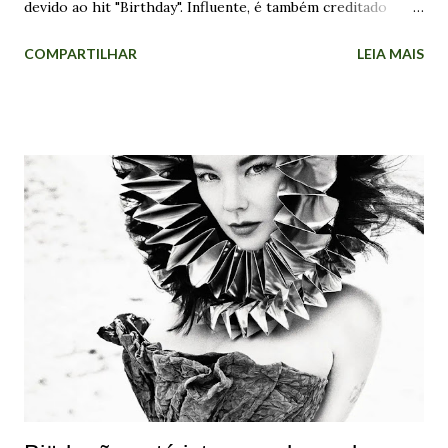
devido ao hit "Birthday". Influente, é também creditado
como o primeiro trabalho musical islandês a ter impacto
COMPARTILHAR
LEIA MAIS
mundial, e gerou grande interesse para a cena alternativa
do país. Em 8 de junho de 1986, o Sugarcubes surgia na
Islândia, bem no dia do nascimento do 1º filho de Björk . O
grupo musical deu projeção internacional para a artista.
Eles lançaram três discos e estiveram em atividade até 1992.
Em 2006, a banda se reuniu pela última vez para uma
apresentação, em Reykjavík. Os integrantes já tinham
formado projetos de música punk ao lado de Björk.
Inicialmente, eles desenvolveram o selo Smekkleysa (Bad
Taste), com o lançamento de uma série de projetos
musicais e literários. Na intenção de conseguir dinheiro
para a criação dessas obras, os membros perceberam que
precisavam de uma ferramenta...