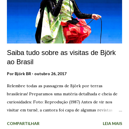
coral Hamrahlíð foi fundado em 1982 por Þorgerður
Ingólfsdóttir , que continua sendo sua maestrina até hoje.
Com muita dedicação, ela formou milhares de musicistas na
região, conquistando o respeito e a admiração de seus
conterrâneos, bem como de outras pessoas em várias
partes d...
Saiba tudo sobre as visitas de Björk
ao Brasil
Por
Björk BR
outubro 26, 2017
Relembre todas as passagens de Björk por terras
brasileiras! Preparamos uma matéria detalhada e cheia de
curiosidades: Foto: Reprodução (1987) Antes de vir nos
visitar em turnê, a cantora foi capa de algumas revistas
brasileiras sobre música, incluindo a extinta Bizz, edição
COMPARTILHAR
LEIA MAIS
de Dezembro de 1989 . A divulgação do trabalho dela por