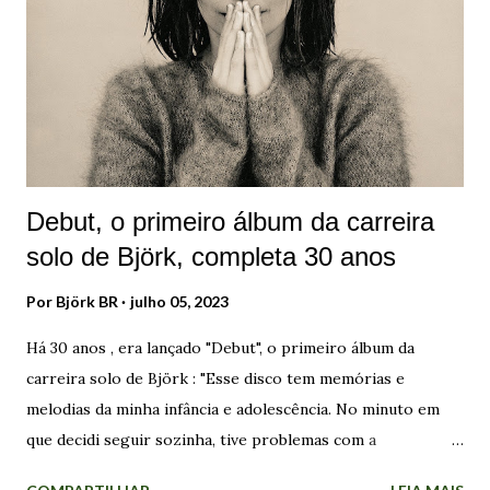
namorados e ficam dizendo: "Ah, eles tiveram uma vida feliz"
se tiverem tido um casamento. Mas se não tiver sido o caso,
então a vida delas foi um fracasso. Com os homens, eles não
fazem nada disso". A intenção de Björk com os episódios é
"dar importância ao meu trabalho" e ...
Debut, o primeiro álbum da carreira
solo de Björk, completa 30 anos
Por
Björk BR
julho 05, 2023
Há 30 anos , era lançado "Debut", o primeiro álbum da
carreira solo de Björk : "Esse disco tem memórias e
melodias da minha infância e adolescência. No minuto em
que decidi seguir sozinha, tive problemas com a
autoindulgência disso. Era a história da garota que deixou a