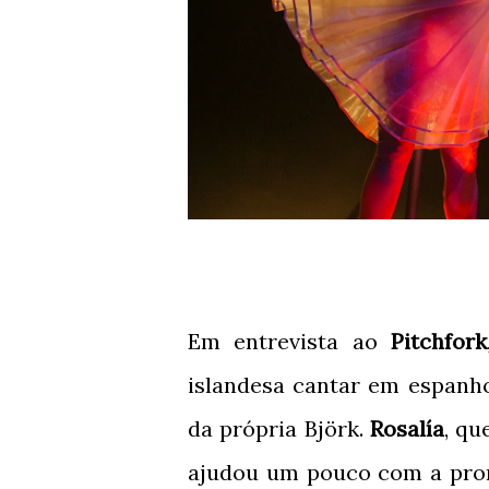
Em entrevista ao
Pitchfork
islandesa cantar em espanhol
da própria Björk.
Rosalía
, q
ajudou um pouco com a pronú