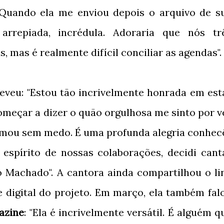
 Quando ela me enviou depois o arquivo de s
 arrepiada, incrédula. Adoraria que nós tr
, mas é realmente difícil conciliar as agendas".
reveu: "Estou tão incrivelmente honrada em est
omeçar a dizer o quão orgulhosa me sinto por v
ormou sem medo. É uma profunda alegria conhec
o espírito de nossas colaborações, decidi cant
 Machado". A cantora ainda compartilhou o li
e digital do projeto. Em março, ela também fal
azine
: "Ela é incrivelmente versátil. É alguém q