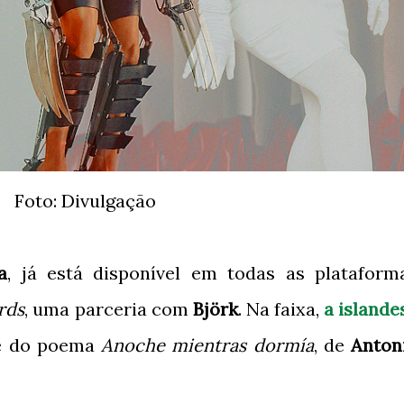
Foto: Divulgação
a
, já está disponível em todas as plataform
rds
, uma parceria com
Björk
. Na faixa,
a islande
 é do poema
Anoche mientras dormía
, de
Anton