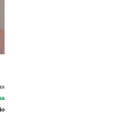
as
sa
io