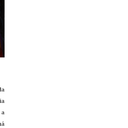
da
ia
, a
há