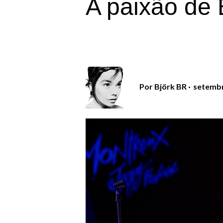
A paixão de 
Por
Björk BR
setembr