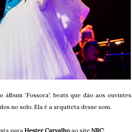
 álbum "Fossora", beats que dão aos ouvintes
os no solo. Ela é a arquiteta desse som.
ista para
Hester Carvalho
ao site
NRC
: