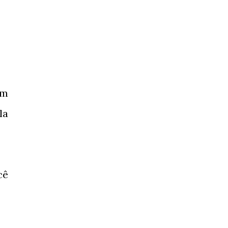
em
la
cê