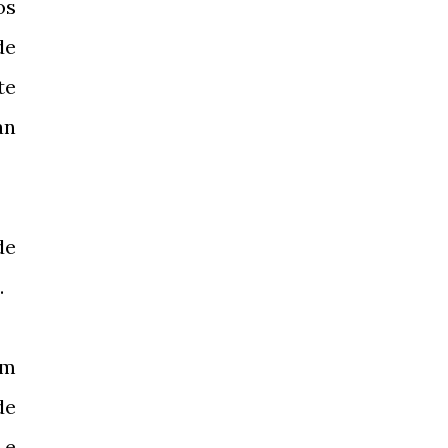
os
de
te
an
de
.
ém
de
 e