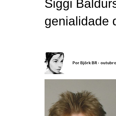
Siggi Baldur
genialidade 
Por
Björk BR
outubro