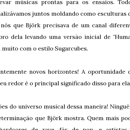
levar músicas prontas para os ensaios. Tod
finalizávamos juntos moldando como esculturas 
 nós que Björk precisava de um canal diferen
mbro dela levando uma versão inicial de "Hum
 muito com o estilo Sugarcubes.
antemente novos horizontes! A oportunidade 
 redor é o principal significado disso para ela
es do universo musical dessa maneira! Ningu
eterminação que Björk mostra. Quem mais po
 hardcores de rave, fãs de pop, e artistas