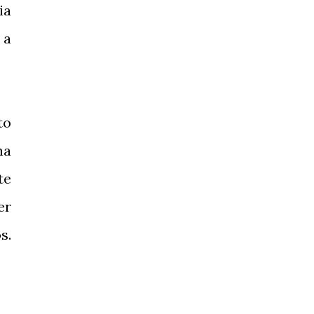
ia
 a
to
na
te
er
s.