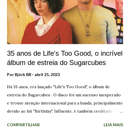
35 anos de Life's Too Good, o incrível
álbum de estreia do Sugarcubes
Por
Björk BR
abril 25, 2023
Há 35 anos, era lançado "Life's Too Good", o álbum de
estreia do Sugarcubes . O disco foi um sucesso inesperado
e trouxe atenção internacional para a banda, principalmente
devido ao hit "Birthday". Influente, é também creditado
como o primeiro trabalho musical islandês a ter impacto
COMPARTILHAR
LEIA MAIS
mundial, e gerou grande interesse para a cena alternativa