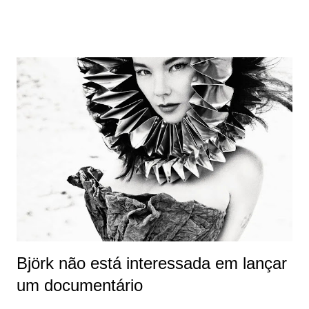
do país. Em 8 de junho de 1986, o Sugarcubes surgia na
Islândia, bem no dia do nascimento do 1º filho de Björk . O
grupo musical deu projeção internacional para a artista.
Eles lançaram três discos e estiveram em atividade até 1992.
Em 2006, a banda se reuniu pela última vez para uma
apresentação, em Reykjavík. Os integrantes já tinham
formado projetos de música punk ao lado de Björk.
Inicialmente, eles desenvolveram o selo Smekkleysa (Bad
Taste), com o lançamento de uma série de projetos
musicais e literários. Na intenção de conseguir dinheiro
para a criação dessas obras, os membros perceberam que
precisavam de uma ferramenta...
Björk não está interessada em lançar
um documentário