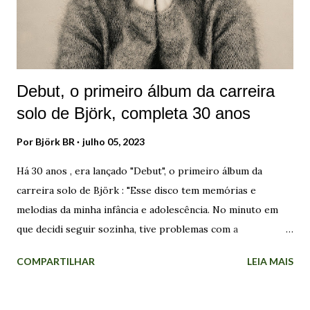
fazem nada disso". A intenção de Björk com os episódios é
"dar importância ao meu trabalho" e ...
Debut, o primeiro álbum da carreira
solo de Björk, completa 30 anos
Por
Björk BR
julho 05, 2023
Há 30 anos , era lançado "Debut", o primeiro álbum da
carreira solo de Björk : "Esse disco tem memórias e
melodias da minha infância e adolescência. No minuto em
que decidi seguir sozinha, tive problemas com a
autoindulgência disso. Era a história da garota que deixou a
COMPARTILHAR
LEIA MAIS
Islândia, que queria lançar sua própria música para o resto
do mundo. Comecei a escrever como uma estrutura livre na
natureza, por conta própria, na introversão". Foi assim que