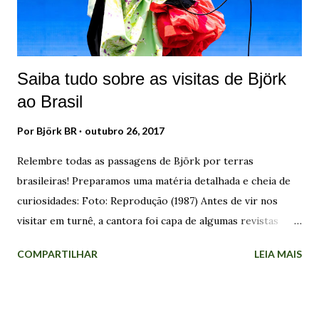
Com muita dedicação, ela formou milhares de musicistas na
região, conquistando o respeito e a admiração de seus
conterrâneos, bem como de outras pessoas em várias
partes d...
Saiba tudo sobre as visitas de Björk
ao Brasil
Por
Björk BR
outubro 26, 2017
Relembre todas as passagens de Björk por terras
brasileiras! Preparamos uma matéria detalhada e cheia de
curiosidades: Foto: Reprodução (1987) Antes de vir nos
visitar em turnê, a cantora foi capa de algumas revistas
brasileiras sobre música, incluindo a extinta Bizz, edição
COMPARTILHAR
LEIA MAIS
de Dezembro de 1989 . A divulgação do trabalho dela por
aqui, começou antes mesmo do grande sucesso e
reconhecimento em carreira solo, ainda com o Sugarcubes