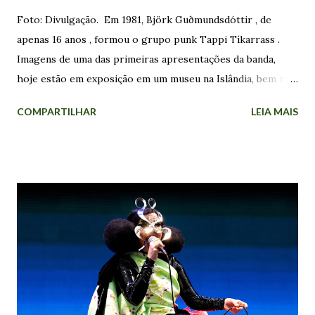
Foto: Divulgação. Em 1981, Björk Guðmundsdóttir , de
apenas 16 anos , formou o grupo punk Tappi Tíkarrass .
Imagens de uma das primeiras apresentações da banda,
hoje estão em exposição em um museu na Islândia, bem no
centro de Reykjavík. Nas fotos, Björk aparece em frente ao
COMPARTILHAR
LEIA MAIS
microfone vestida como uma boneca de porcelana. As
sementes do punk foram plantadas no país alguns anos
antes, quando The Stranglers atraiu 4.000 pessoas - cerca
de 2% da população na época - a casa de shows
Laugardalshöll, abrindo espaço para uma subcultura com a
qual dezenas de jovens encontraram sua identidade.
Enquanto o Tappi Tíkarrass atuava na cena underground ,
Björk começou a cantar com um outro grupo de jovens. O
coral Hamrahlíð foi fundado em 1982 por Þorgerður
Ingólfsdóttir , que continua sendo sua maestrina até hoje.