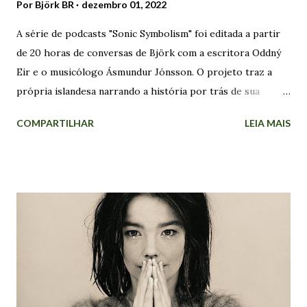
Por
Björk BR
dezembro 01, 2022
A série de podcasts "Sonic Symbolism" foi editada a partir
de 20 horas de conversas de Björk com a escritora Oddný
Eir e o musicólogo Ásmundur Jónsson. O projeto traz a
própria islandesa narrando a história por trás de sua
música. "Não fiz isso para obter algum encerramento
COMPARTILHAR
LEIA MAIS
terapêutico. A razão pela qual decidi fazer foi que eu estava
recebendo muitos pedidos para autobiografias e
documentários. Recusei todos! Não quero me gabar, mas
estou em uma posição em que, se eu não fizer isso, outra
pessoa fará!". A cantora explicou que os documentários
feitos sobre artistas mulheres são "realmente injustos, às
vezes", que muitas vezes são "apenas uma lista de seus
namorados e ficam dizendo: "Ah, eles tiveram uma vida feliz"
se tiverem tido um casamento. Mas se não tiver sido o caso,
então a vida delas foi um fracasso. Com os homens, eles não