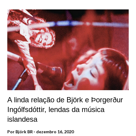
a islandesa refletiu sobre "Debut" em 2022, durante
entrevista ao podcast Sonic Symbolism: "Eu só poderia
fazer isso com algum tipo de senso de humor,
transformando-o em algo como uma história de mitologia.
O álbum tem melodias e coisas que eu escrevi durante anos,
então trouxe muitas memórias desse período. Eu
funcionava muito pelo impulso e instinto". Foto: Jean-
Baptiste Mondino. Para Björk, as palavras que descrevem
"Debut" são: Tímido, iniciante, o mensageiro, humildade,
prata, mohair (ou ango...
A linda relação de Björk e Þorgerður
Ingólfsdóttir, lendas da música
islandesa
Por
Björk BR
dezembro 16, 2020