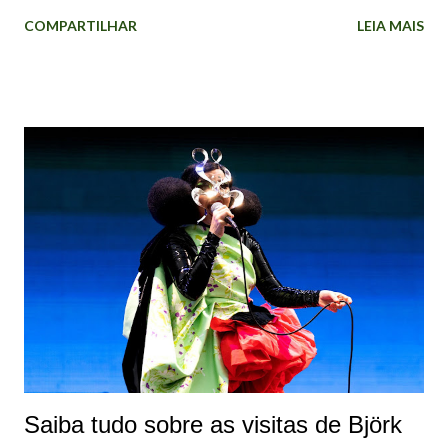
música. "Não fiz isso para obter algum encerramento
COMPARTILHAR
LEIA MAIS
terapêutico. A razão pela qual decidi fazer foi que eu estava
recebendo muitos pedidos para autobiografias e
documentários. Recusei todos! Não quero me gabar, mas
estou em uma posição em que, se eu não fizer isso, outra
pessoa fará!". A cantora explicou que os documentários
feitos sobre artistas mulheres são "realmente injustos, às
vezes", que muitas vezes são "apenas uma lista de seus
namorados e ficam dizendo: "Ah, eles tiveram uma vida feliz"
se tiverem tido um casamento. Mas se não tiver sido o caso,
então a vida delas foi um fracasso. Com os homens, eles não
fazem nada disso". A intenção de Björk com os episódios é
"dar importância ao meu trabalho" e ...
Saiba tudo sobre as visitas de Björk