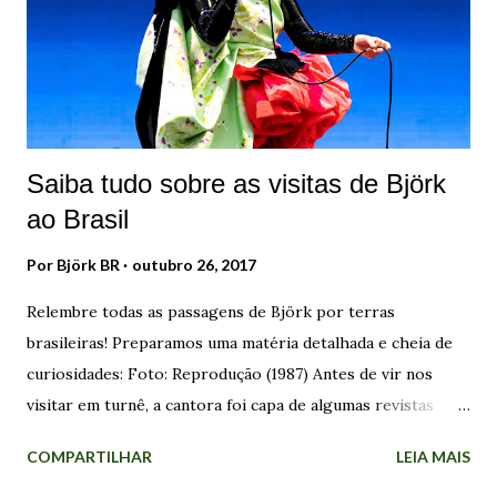
funcionava muito pelo impulso e instinto". Foto: Jean-
Baptiste Mondino. Para Björk, as palavras que descrevem
"Debut" são: Tímido, iniciante, o mensageiro, humildade,
prata, mohair (ou ango...
Saiba tudo sobre as visitas de Björk
ao Brasil
Por
Björk BR
outubro 26, 2017
Relembre todas as passagens de Björk por terras
brasileiras! Preparamos uma matéria detalhada e cheia de
curiosidades: Foto: Reprodução (1987) Antes de vir nos
visitar em turnê, a cantora foi capa de algumas revistas
brasileiras sobre música, incluindo a extinta Bizz, edição
COMPARTILHAR
LEIA MAIS
de Dezembro de 1989 . A divulgação do trabalho dela por