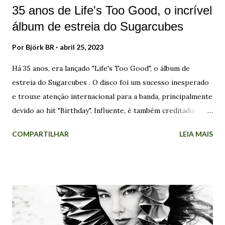
35 anos de Life's Too Good, o incrível
álbum de estreia do Sugarcubes
Por
Björk BR
abril 25, 2023
Há 35 anos, era lançado "Life's Too Good", o álbum de
estreia do Sugarcubes . O disco foi um sucesso inesperado
e trouxe atenção internacional para a banda, principalmente
devido ao hit "Birthday". Influente, é também creditado
como o primeiro trabalho musical islandês a ter impacto
COMPARTILHAR
LEIA MAIS
mundial, e gerou grande interesse para a cena alternativa
do país. Em 8 de junho de 1986, o Sugarcubes surgia na
Islândia, bem no dia do nascimento do 1º filho de Björk . O
grupo musical deu projeção internacional para a artista.
Eles lançaram três discos e estiveram em atividade até 1992.
Em 2006, a banda se reuniu pela última vez para uma
apresentação, em Reykjavík. Os integrantes já tinham