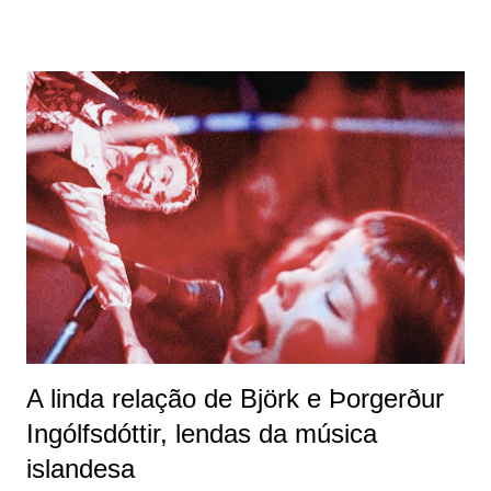
aqui, começou antes mesmo do grande sucesso e
reconhecimento em carreira solo, ainda com o Sugarcubes
. 1996 - Post Tour: Arquivo: João Paulo Corrêa SETLIST:
Army of Me One Day The Modern Things Venus as a Boy
You've Been Flirting Again Isobel Possibly Maybe I Go
Humble Big Time Sensuality Hyperballad Human Behaviour
The Anchor Song I Miss You Crying Violently Happy It's Oh
So Quiet. Em outubro de 1996, Björk finalmente
desembarcou no Brasil , com shows marcados em São Paulo
(12/10/96) e no Rio de Janeiro (13/10/96) , como parte do
Free Jazz Festival . Fotos: ...
A linda relação de Björk e Þorgerður
Ingólfsdóttir, lendas da música
islandesa