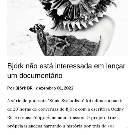
formado projetos de música punk ao lado de Björk.
Inicialmente, eles desenvolveram o selo Smekkleysa (Bad
Taste), com o lançamento de uma série de projetos
musicais e literários. Na intenção de conseguir dinheiro
para a criação dessas obras, os membros perceberam que
precisavam de uma ferramenta...
Björk não está interessada em lançar
um documentário
Por
Björk BR
dezembro 01, 2022
A série de podcasts "Sonic Symbolism" foi editada a partir
de 20 horas de conversas de Björk com a escritora Oddný
Eir e o musicólogo Ásmundur Jónsson. O projeto traz a
própria islandesa narrando a história por trás de sua
música. "Não fiz isso para obter algum encerramento