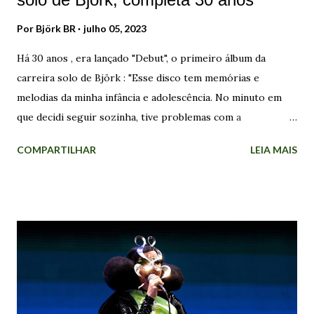
Por
Björk BR
julho 05, 2023
Há 30 anos , era lançado "Debut", o primeiro álbum da
carreira solo de Björk : "Esse disco tem memórias e
melodias da minha infância e adolescência. No minuto em
que decidi seguir sozinha, tive problemas com a
autoindulgência disso. Era a história da garota que deixou a
COMPARTILHAR
LEIA MAIS
Islândia, que queria lançar sua própria música para o resto
do mundo. Comecei a escrever como uma estrutura livre na
natureza, por conta própria, na introversão". Foi assim que
a islandesa refletiu sobre "Debut" em 2022, durante
entrevista ao podcast Sonic Symbolism: "Eu só poderia
fazer isso com algum tipo de senso de humor,
transformando-o em algo como uma história de mitologia.
O álbum tem melodias e coisas que eu escrevi durante anos,
então trouxe muitas memórias desse período. Eu