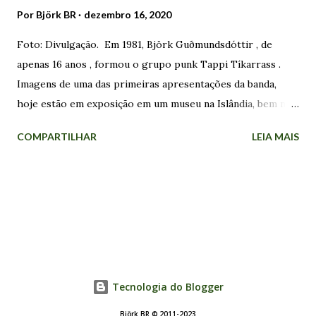
Por
Björk BR
dezembro 16, 2020
Foto: Divulgação. Em 1981, Björk Guðmundsdóttir , de
apenas 16 anos , formou o grupo punk Tappi Tíkarrass .
Imagens de uma das primeiras apresentações da banda,
hoje estão em exposição em um museu na Islândia, bem no
centro de Reykjavík. Nas fotos, Björk aparece em frente ao
COMPARTILHAR
LEIA MAIS
microfone vestida como uma boneca de porcelana. As
sementes do punk foram plantadas no país alguns anos
antes, quando The Stranglers atraiu 4.000 pessoas - cerca
de 2% da população na época - a casa de shows
Laugardalshöll, abrindo espaço para uma subcultura com a
qual dezenas de jovens encontraram sua identidade.
Enquanto o Tappi Tíkarrass atuava na cena underground ,
Björk começou a cantar com um outro grupo de jovens. O
Tecnologia do Blogger
coral Hamrahlíð foi fundado em 1982 por Þorgerður
Björk BR © 2011-2023