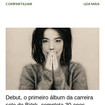
COMPARTILHAR
LEIA MAIS
terapêutico. A razão pela qual decidi fazer foi que eu estava
recebendo muitos pedidos para autobiografias e
documentários. Recusei todos! Não quero me gabar, mas
estou em uma posição em que, se eu não fizer isso, outra
pessoa fará!". A cantora explicou que os documentários
feitos sobre artistas mulheres são "realmente injustos, às
vezes", que muitas vezes são "apenas uma lista de seus
namorados e ficam dizendo: "Ah, eles tiveram uma vida feliz"
se tiverem tido um casamento. Mas se não tiver sido o caso,
então a vida delas foi um fracasso. Com os homens, eles não
fazem nada disso". A intenção de Björk com os episódios é
"dar importância ao meu trabalho" e ...
Debut, o primeiro álbum da carreira
solo de Björk, completa 30 anos